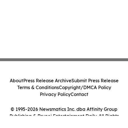
About
Press Release Archive
Submit Press Release
Terms & Conditions
Copyright/DMCA Policy
Privacy Policy
Contact
© 1995-2026 Newsmatics Inc. dba Affinity Group
Publishing & Brunei Entertainment Daily. All Rights
Reserved.