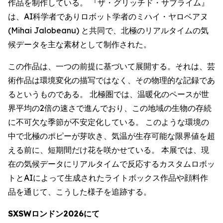
作品を制作している。 『ザ・グリッチド・サブライム』
は、AI科学者でありロボット学者のミハイ・ヤロベアヌ
(Mihai Jalobeanu) と共同で、北極のリアルタイムの気
候データを主な素材として制作された。
この作品は、一つの前提に基づいて展開する。それは、芸
術作品は環境変化の描写ではなく、その物理的な記録であ
るというものである。 北極圏では、温暖化のペースが世
界平均の2倍の速さで進んでおり、この地域の生物の存続
に不可欠な季節が不安定化している。 このような環境の
中で北極のポピーが芽吹き、気温が生存可能な限界値を超
える前に、短期間だけ花を咲かせている。 本展では、現
在の気候データにリアルタイムで反応するカスタムロボッ
トとAIによって生成されたライトボックス作品や顔料作
品を通じて、こうした様子を追跡する。
SXSWロンドン2026にて