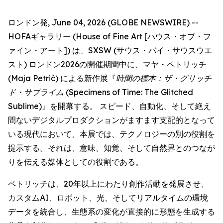
ロンドン発, June 04, 2026 (GLOBE NEWSWIRE) --
HOFAギャラリー (House of Fine Art [ハウス・オブ・フ
ァイン・アート]) は、SXSW (サウス・バイ・サウスウエ
スト) ロンドン2026の開催期間中に、マヤ・ペトリッチ
(Maja Petrić) による新作展『
時間の標本：ザ・グリッチ
ド・サブライム
(Specimens of Time: The Glitched
Sublime)』を開幕する。 スピード、自動化、そして絶え
間ないデジタルプロダクションがますます支配的となって
いる現代において、本展では、テクノロジーの別の役割を
提示する。それは、意味、知覚、そして自然界とのつなが
りを伝える媒体としての役割である。
ペトリッチは、20年以上にわたり創作活動を発展させ、
カスタムAI、ロボット、光、そしてリアルタイムの環境
データを統合し、生態系の変化が直接的に形態を生成する