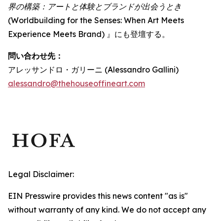
界の構築：アートと体験とブランドが出会うとき
(Worldbuilding for the Senses: When Art Meets
Experience Meets Brand) 』にも登壇する。
問い合わせ先：
アレッサンドロ・ガリーニ (Alessandro Gallini)
alessandro@thehouseoffineart.com
Legal Disclaimer:
EIN Presswire provides this news content "as is"
without warranty of any kind. We do not accept any