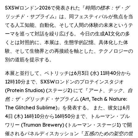
SXSWロンドン2026で発表された『
時間の標本：ザ・グ
リッチド・サブライム
』は、同フェスティバルが焦点を当
てる人工知能、自動化、そして人間の体験の未来というテ
ーマを巡って対話を繰り広げる。 今日の生成AI文化の多
くとは対照的に、本展は、生態学的記憶、具体化した体
験、そして生物界との再接続を軸とした、テクノロジーの
別の道筋を提示する。
本展と並行して、ペトリッチは6月3日 (水) 11時40分から
12時10分まで、SXSWロンドンのプロテインスタジオ
(Protein Studios) (ステージ2) にて『
アート、テック、自
然：ザ・グリッチド・サブライム
(Art, Tech & Nature:
The Glitched Sublime)』を発表する。 また、彼女は6月
4日 (木) 16時10分から16時50分まで、トルーマン・ブル
ワリー (Truman Brewery) (トルーマン・ステージ1) で開
催されるパネルディスカッション『
五感のための架空の世